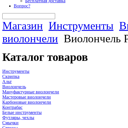
Бесплатная доставка
Вопрос?
Магазин
Инструменты
В
виолончели
Виолончель P
Каталог товаров
Инструменты
Скрипка
Альт
Виолончель
Мануфактурные виолончели
Мастеровые виолончели
Карбоновые виолончели
Контрабас
Белые инструменты
Футляры, чехлы
Смычки
Струны