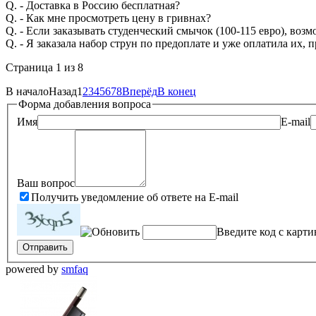
Q. - Доставка в Россию бесплатная?
Q. - Как мне просмотреть цену в гривнах?
Q. - Если заказывать студенческий смычок (100-115 евро), возм
Q. - Я заказала набор струн по предоплате и уже оплатила их, 
Страница 1 из 8
В начало
Назад
1
2
3
4
5
6
7
8
Вперёд
В конец
Форма добавления вопроса
Имя
E-mail
Ваш вопрос
Получить уведомление об ответе на E-mail
Введите код с карт
powered by
smfaq