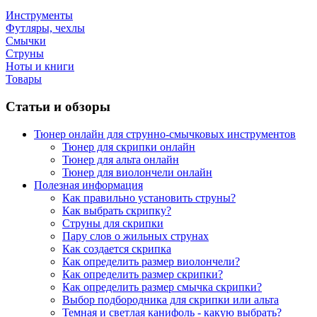
Инструменты
Футляры, чехлы
Смычки
Струны
Ноты и книги
Товары
Статьи и обзоры
Тюнер онлайн для струнно-смычковых инструментов
Тюнер для скрипки онлайн
Тюнер для альта онлайн
Тюнер для виолончели онлайн
Полезная информация
Как правильно установить струны?
Как выбрать скрипку?
Струны для скрипки
Пару слов о жильных струнах
Как создается скрипка
Как определить размер виолончели?
Как определить размер скрипки?
Как определить размер смычка скрипки?
Выбор подбородника для скрипки или альта
Темная и светлая канифоль - какую выбрать?