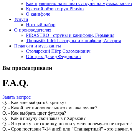
Как правильно натягивать струны на музыкальные
Краткий обзор струн Pirastro
О канифоле
Услуги
Нотный набор
О производителях
PIRASTRO - струны и канифоли, Германия
Thomastik Infeld - струны и канифоли, Австрия
Педагоги и музыканты
Столярский Пётр Соломонович
Ойстрах Давид Федорович
Вы просматривали
F.A.Q.
Задать вопрос
Q. - Как мне выбрать Скрипку?
Q. - Какой вес виолончельного смычка лучше?
Q. - Как выбрать цвет футляра?
Q. - Как я получу свой заказ в г.Харьков?
Q. - Я купил у вас скрипку, но она у меня почему-то не играет. 
Q. - Срок поставки 7-14 дней или "Стандартный" - это значит, ч