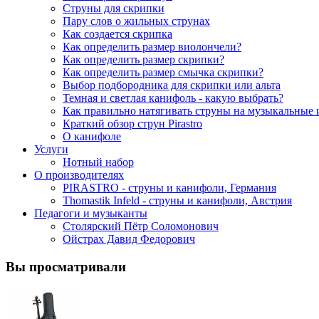
Струны для скрипки
Пару слов о жильных струнах
Как создается скрипка
Как определить размер виолончели?
Как определить размер скрипки?
Как определить размер смычка скрипки?
Выбор подбородника для скрипки или альта
Темная и светлая канифоль - какую выбрать?
Как правильно натягивать струны на музыкальные
Краткий обзор струн Pirastro
О канифоле
Услуги
Нотный набор
О производителях
PIRASTRO - струны и канифоли, Германия
Thomastik Infeld - струны и канифоли, Австрия
Педагоги и музыканты
Столярский Пётр Соломонович
Ойстрах Давид Федорович
Вы просматривали