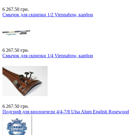
6 267.50 грн.
Смычок для скрипки 1/2 Viennabow, карбон
6 267.50 грн.
Смычок для скрипки 1/4 Viennabow, карбон
6 267.50 грн.
Подгриф для виолончели 4/4-7/8 Ulsa Alum English Rosewood