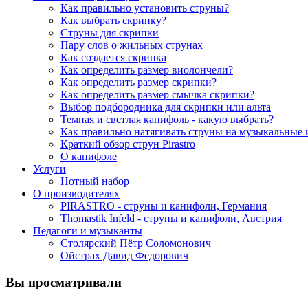
Как правильно установить струны?
Как выбрать скрипку?
Струны для скрипки
Пару слов о жильных струнах
Как создается скрипка
Как определить размер виолончели?
Как определить размер скрипки?
Как определить размер смычка скрипки?
Выбор подбородника для скрипки или альта
Темная и светлая канифоль - какую выбрать?
Как правильно натягивать струны на музыкальные
Краткий обзор струн Pirastro
О канифоле
Услуги
Нотный набор
О производителях
PIRASTRO - струны и канифоли, Германия
Thomastik Infeld - струны и канифоли, Австрия
Педагоги и музыканты
Столярский Пётр Соломонович
Ойстрах Давид Федорович
Вы просматривали