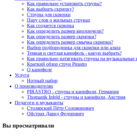
Как правильно установить струны?
Как выбрать скрипку?
Струны для скрипки
Пару слов о жильных струнах
Как создается скрипка
Как определить размер виолончели?
Как определить размер скрипки?
Как определить размер смычка скрипки?
Выбор подбородника для скрипки или альта
Темная и светлая канифоль - какую выбрать?
Как правильно натягивать струны на музыкальные
Краткий обзор струн Pirastro
О канифоле
Услуги
Нотный набор
О производителях
PIRASTRO - струны и канифоли, Германия
Thomastik Infeld - струны и канифоли, Австрия
Педагоги и музыканты
Столярский Пётр Соломонович
Ойстрах Давид Федорович
Вы просматривали