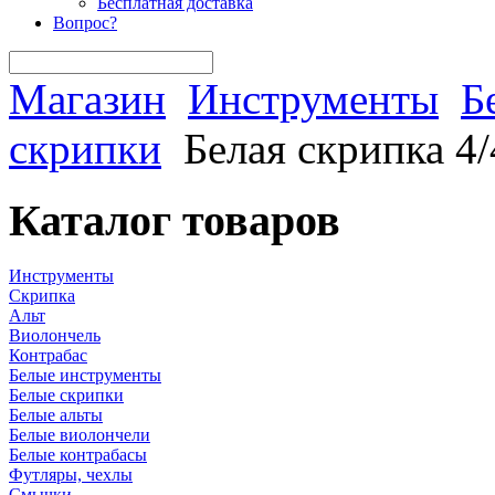
Бесплатная доставка
Вопрос?
Магазин
Инструменты
Б
скрипки
Белая скрипка 4/
Каталог товаров
Инструменты
Скрипка
Альт
Виолончель
Контрабас
Белые инструменты
Белые скрипки
Белые альты
Белые виолончели
Белые контрабасы
Футляры, чехлы
Смычки