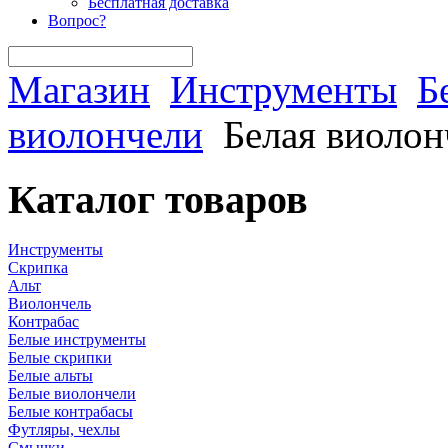
Бесплатная доставка
Вопрос?
Магазин
Инструменты
Б
виолончели
Белая виолонч
Каталог товаров
Инструменты
Скрипка
Альт
Виолончель
Контрабас
Белые инструменты
Белые скрипки
Белые альты
Белые виолончели
Белые контрабасы
Футляры, чехлы
Смычки