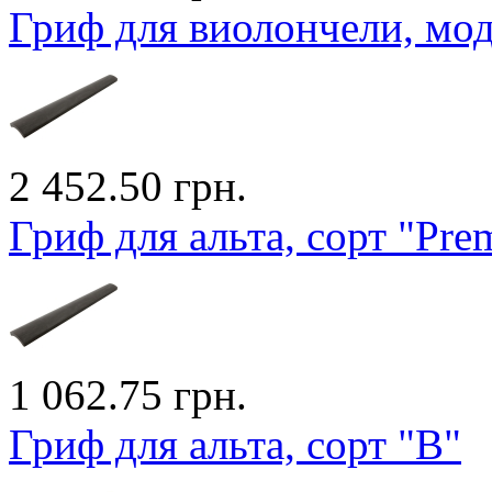
Гриф для виолончели, моде
2 452.50 грн.
Гриф для альта, сорт "Pr
1 062.75 грн.
Гриф для альта, сорт "B"