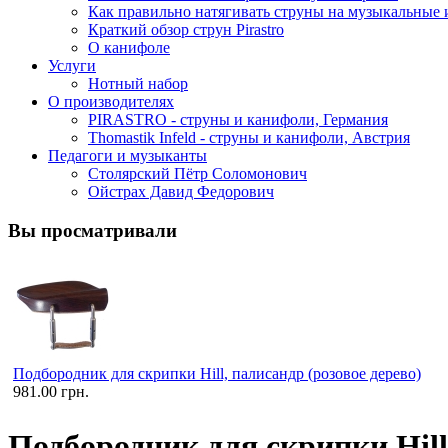
Как правильно натягивать струны на музыкальные
Краткий обзор струн Pirastro
О канифоле
Услуги
Нотный набор
О производителях
PIRASTRO - струны и канифоли, Германия
Thomastik Infeld - струны и канифоли, Австрия
Педагоги и музыканты
Столярский Пётр Соломонович
Ойстрах Давид Федорович
Вы просматривали
Подбородник для скрипки Hill, палисандр (розовое дерево)
981.00 грн.
Подбородник для скрипки Hill