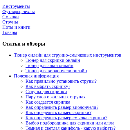
Инструменты
Футляры, чехлы
Смычки
Струны
Ноты и книги
Товары
Статьи и обзоры
Тюнер онлайн для струнно-смычковых инструментов
Тюнер для скрипки онлайн
Тюнер для альта онлайн
Тюнер для виолончели онлайн
Полезная информация
Как правильно установить струны?
Как выбрать скрипку?
Струны для скрипки
Пару слов о жильных струнах
Как создается скрипка
Как определить размер виолончели?
Как определить размер скрипки?
Как определить размер смычка скрипки?
Выбор подбородника для скрипки или альта
Темная и светлая канифоль - какую выбрать?