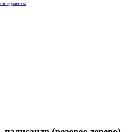
 инструменты
, палисандр (розовое дерево)