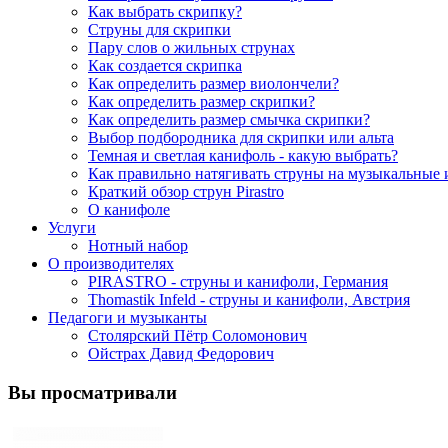
Как выбрать скрипку?
Струны для скрипки
Пару слов о жильных струнах
Как создается скрипка
Как определить размер виолончели?
Как определить размер скрипки?
Как определить размер смычка скрипки?
Выбор подбородника для скрипки или альта
Темная и светлая канифоль - какую выбрать?
Как правильно натягивать струны на музыкальные
Краткий обзор струн Pirastro
О канифоле
Услуги
Нотный набор
О производителях
PIRASTRO - струны и канифоли, Германия
Thomastik Infeld - струны и канифоли, Австрия
Педагоги и музыканты
Столярский Пётр Соломонович
Ойстрах Давид Федорович
Вы просматривали