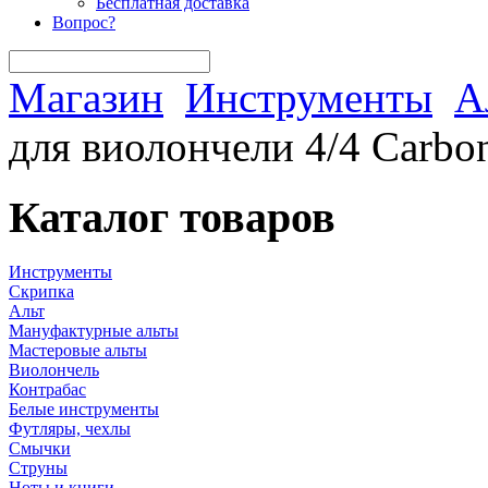
Бесплатная доставка
Вопрос?
Магазин
Инструменты
А
для виолончели 4/4 Carb
Каталог товаров
Инструменты
Скрипка
Альт
Мануфактурные альты
Мастеровые альты
Виолончель
Контрабас
Белые инструменты
Футляры, чехлы
Смычки
Струны
Ноты и книги