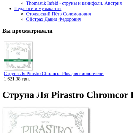
Thomastik Infeld - струны и канифоли, Австрия
Педагоги и музыканты
Столярский Пётр Соломонович
Ойстрах Давид Федорович
Вы просматривали
Струна Ля Pirastro Chromcor Plus для виолончели
1 621.38 грн.
Струна Ля Pirastro Chromcor 