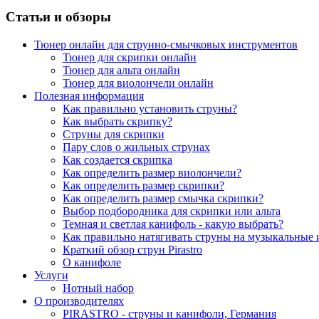
Статьи и обзоры
Тюнер онлайн для струнно-смычковых инструментов
Тюнер для скрипки онлайн
Тюнер для альта онлайн
Тюнер для виолончели онлайн
Полезная информация
Как правильно установить струны?
Как выбрать скрипку?
Струны для скрипки
Пару слов о жильных струнах
Как создается скрипка
Как определить размер виолончели?
Как определить размер скрипки?
Как определить размер смычка скрипки?
Выбор подбородника для скрипки или альта
Темная и светлая канифоль - какую выбрать?
Как правильно натягивать струны на музыкальные
Краткий обзор струн Pirastro
О канифоле
Услуги
Нотный набор
О производителях
PIRASTRO - струны и канифоли, Германия