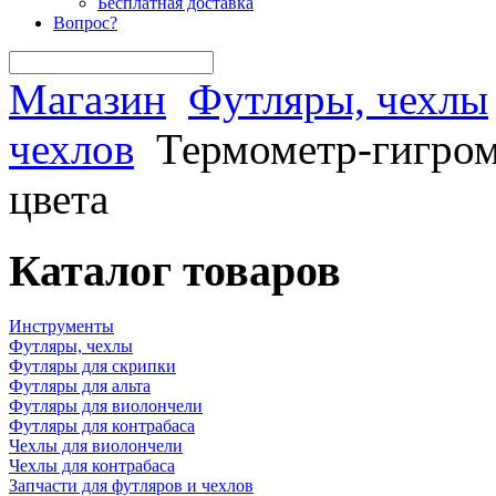
Бесплатная доставка
Вопрос?
Магазин
Футляры, чехлы
чехлов
Термометр-гигром
цвета
Каталог товаров
Инструменты
Футляры, чехлы
Футляры для скрипки
Футляры для альта
Футляры для виолончели
Футляры для контрабаса
Чехлы для виолончели
Чехлы для контрабаса
Запчасти для футляров и чехлов