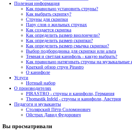
Полезная информация
Как правильно установить струны?
Как выбрать скрипку?
Струны для скрипки
Пару слов о жильных струнах
Как создается скрипка
Как определить размер виолончели?
Как определить размер скрипки?
Как определить размер смычка скрипки?
Выбор подбородника для скрипки или альта
Темная и светлая канифоль - какую выбрать?
Как правильно натягивать струны на музыкальные
Краткий обзор струн Pirastro
О канифоле
Услуги
Нотный набор
О производителях
PIRASTRO - струны и канифоли, Германия
Thomastik Infeld - струны и канифоли, Австрия
Педагоги и музыканты
Столярский Пётр Соломонович
Ойстрах Давид Федорович
Вы просматривали