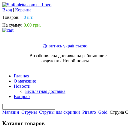
Вход
|
Корзина
Товаров:
0 шт.
На сумму:
0.00 грн.
Дивитись українською
Возобновлена доставка на работающие
отделения Новой почты
Главная
О магазине
Новости
Бесплатная доставка
Вопрос?
Магазин
Струны
Струны для скрипки
Pirastro
Gold
Струна С
Каталог товаров