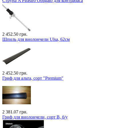
Cтруна A Pirastro Obligato для контрабаса
2 452.50 грн.
Шпиль для виолончели Ulsa, 62см
2 452.50 грн.
Гриф для альта, сорт "Premium"
2 381.07 грн.
Гриф для виолончели, сорт B, б/у