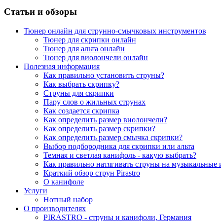
Статьи и обзоры
Тюнер онлайн для струнно-смычковых инструментов
Тюнер для скрипки онлайн
Тюнер для альта онлайн
Тюнер для виолончели онлайн
Полезная информация
Как правильно установить струны?
Как выбрать скрипку?
Струны для скрипки
Пару слов о жильных струнах
Как создается скрипка
Как определить размер виолончели?
Как определить размер скрипки?
Как определить размер смычка скрипки?
Выбор подбородника для скрипки или альта
Темная и светлая канифоль - какую выбрать?
Как правильно натягивать струны на музыкальные
Краткий обзор струн Pirastro
О канифоле
Услуги
Нотный набор
О производителях
PIRASTRO - струны и канифоли, Германия